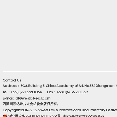
Contact Us
Address：308, Building 3, China Academy of Art, No.352 Xiangshan, 
Tel：+86(0)571 87200617 Fax：+86(0)571 87200617
E-mail: idf@westlakeidf.com
西湖国际纪录片大会组委会版权所有。
Copyright©2017- 2026 West Lake International Documentary Festival.
浙公网安备 33010202002558号
浙ICP备2022036079号-3